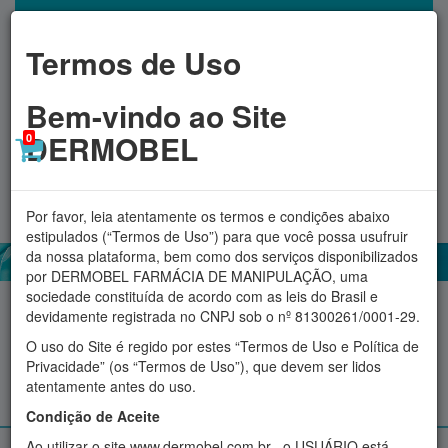
Termos de Uso
Bem-vindo ao Site
DERMOBEL
0
Toggl
MINHA CONTA
navig
Por favor, leia atentamente os termos e condições abaixo
estipulados (“Termos de Uso”) para que você possa usufruir
da nossa plataforma, bem como dos serviços disponibilizados
por DERMOBEL FARMÁCIA DE MANIPULAÇÃO, uma
sociedade constituída de acordo com as leis do Brasil e
Acessórios
Aromatizadores
Cosméticos
Fitoterápicos
devidamente registrada no CNPJ sob o nº 81300261/0001-29.
O uso do Site é regido por estes “Termos de Uso e Política de
Proteção Solar
Suplementos e produtos Naturais
Privacidade” (os “Termos de Uso”), que devem ser lidos
atentamente antes do uso.
Manipulados personalizados
Condição de Aceite
Ao utilizar o site www.dermobel.com.br , o USUÁRIO está