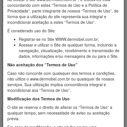
Início
›
Infra-estrutura
concordando com estes “Termos de Uso e a Política de
Infra-estrutura
Privacidade”, parte integrante de nossos “Termos de Uso”, de
forma que a utilização do site representa sua integral e
incondicional aceitação a estes “Termos de Uso”.
SUA SATISFAÇÃO ESTÁ NA QUALIDADE QUE
VOCÊ VÊ. NO ATENDIMENTO QUE VOCÊ SENTE
É considerado uso do Site:
Investir na qualidade de produtos e atendimento não é
Registrar-se no Site WWW.dermobel.com.br;
apenas uma estratégia eficiente; é também uma
Acessar e utilizar o Site de qualquer forma, incluindo a
consideração de profunda empatia com o cliente. Assim a
navegação, visualização, recebimento e transmissão de
DERMOBEL busca constante aprimoramento para
dados, informações e/ou mensagens de ou para o Site.
valorizar a qualidade de vida de cada pessoa que busca
Não aceitação dos “Termos de Uso”
seus serviços.
A DERMOBEL possui serviço personalizado e assistência
Caso não concorde com quaisquer dos termos e condições,
farmacêutica para o paciente hipertenso, diabético e com
não utilize o www.dermobel.com.br ou quaisquer de nossos
sobrepeso. Neste novo conceito de farmácia
serviços. Sua utilização implica concordância integral e
comprometida com o bem estar do cliente, oferece
incondicional aos “Termos de Uso”.
produtos especiais para diabéticos, alérgicos,
Modificação dos Termos de Uso
hipertensos e ainda uma linha ortopédica na sua nova loja
na RUA ALMIRANTE TAMANDARÉ Nº 595, CENTRO
O site se reserva o direito de alterar os “Termos de Uso” a
A DERMOBEL, como empresa socialmente responsável,
qualquer tempo, sem necessidade de aviso ou aceitação
tem dispensado especial cuidado com a qualidade de vida
prévia.
de seus clientes e da comunidade. Conhecedora da