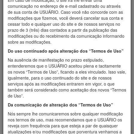
Em caso de modificação, o site irá lhe enviar uma
importância no trato da saúde de cada um, dedica-se na
comunicação no endereço de e-mail cadastrado ou através
educação em saúde, na atenção farmacêutica e em
de sua conta de USUÁRIO. Caso você não concorde com as
campanhas de prevenção.
modificações que fizemos, você deverá cancelar sua conta e
Pioneira como farmácia de manipulação do extremo-oeste
cessar todo e qualquer uso do site e de nossos serviços no
e sendo a primeira no Oeste de Santa Catarina a receber a
prazo de 3 (três) dias contados a partir da publicação das
licença especial da ANVISA para manipulação de
modificações ou do recebimento da comunicação informando
medicamentos controlados. A DERMOBEL também
sobre as modificações.
recebeu a certificação do SIQUAT coroando os esforços
de toda a equipe na qualificação de seus processos e
Do uso continuado após alteração dos “Termos de Uso”
serviços.
Na ausência de manifestação no prazo estipulado,
A DERMOBEL está sempre inovando na qualificação do
entenderemos que o USUÁRIO aceitou plena e tacitamente
atendimento, através de investimentos na infra-estrutura
os novos “Termos de Uso”, ficando a eles vinculado. Isso vale,
de seus laboratórios e na capacitação dos funcionários.
igualmente, para o uso continuado do site e de nossos
Agora, dá mais um grande passo na ampliação de seus
serviços após as modificações entrarem em vigor, o que
serviços e conta com duas lojas para melhor atender à
também será considerado como aceitação dos novos “Termos
comunidade.
de Uso”.
Da comunicação de alteração dos “Termos de Uso”
LABORATÓRIOS
Nós sempre lhe comunicaremos sobre qualquer modificação
Laboratório de Controle de qualidade:
Neste local
nos termos de uso, mas recomendamos que o USUÁRIO os
são realizados testes de triagem da matéria-prima
reveja com frequência para que esteja a par de quaisquer
adquirida, com rigoroso controle garantindo produtos de
atualizações e/ou modificações que porventura venhamos a
qualidade. São avaliadas as características