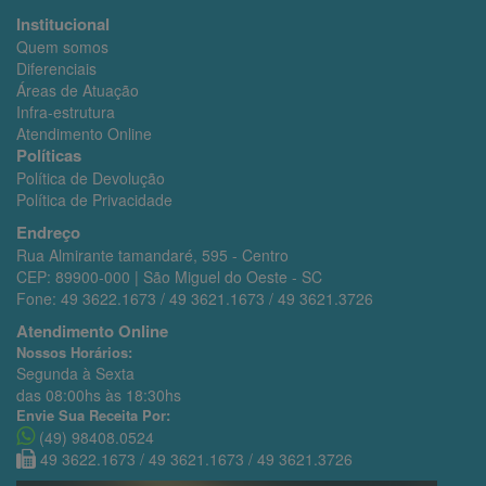
alteração e/ou remoção mediante seu painel de
Institucional
controle ou contato expresso com nossa equipe, por
Quem somos
meio do e-mail dermobel.matriz@gmail.com e telefone
Diferenciais
(49) 36221673.
Áreas de Atuação
Infra-estrutura
Política de Segurança da Informação
Atendimento Online
A Dermobel adota todas as medidas adequadas de
Políticas
segurança técnica e organizacional para proteger os
Política de Devolução
seus dados, em conformidade com os melhores
Política de Privacidade
padrões da indústria. Entretanto, você deve ter plena
Endreço
ciência de que nenhum sistema de segurança oferece
Rua Almirante tamandaré, 595 - Centro
total garantia, de forma que a Dermobel não se
CEP: 89900-000 | São Miguel do Oeste - SC
responsabiliza por vazamento de dados, quando
Fone: 49 3622.1673 / 49 3621.1673 / 49 3621.3726
comprovado que este tenha se dado de forma
criminosa, mediante o emprego de recursos
Atendimento Online
tecnológicos superiores aos padrões usualmente
Nossos Horários:
aceitáveis pela indústria.
Segunda à Sexta
das 08:00hs às 18:30hs
Comunicação de incidentes de segurança da
Envie Sua Receita Por:
informação
(49) 98408.0524
A Dermobel comunicará, em atenção à Lei Geral de
49 3622.1673 / 49 3621.1673 / 49 3621.3726
Proteção de Dados Pessoais (Lei nº 13.709/2018),