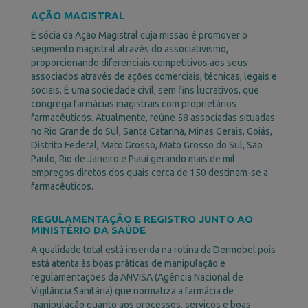
Política de uso de cookies
AÇÃO MAGISTRAL
O site poderá enviar cookies (pequenos arquivos) de
É sócia da Ação Magistral cuja missão é promover o
dados armazenados em seus aparelhos quando
segmento magistral através do associativismo,
navega e usa sites e outros serviços on-line, que
proporcionando diferenciais competitivos aos seus
poderão ser habilitados (e controlados) pelo USUÁRIO,
associados através de ações comerciais, técnicas, legais e
referentes ao escopo de seus dados e finalidades.
sociais. É uma sociedade civil, sem fins lucrativos, que
Os cookies são utilizados pela Dermobel para fazer
congrega farmácias magistrais com proprietários
com que o Site funcione de forma mais eficiente e para
farmacêuticos. Atualmente, reúne 58 associadas situadas
que possamos manter o controle de determinados
no Rio Grande do Sul, Santa Catarina, Minas Gerais, Goiás,
dados estatísticos que nos ajudam a melhorar os
Distrito Federal, Mato Grosso, Mato Grosso do Sul, São
nossos Site, além de fornecer informações que podem
Paulo, Rio de Janeiro e Piauí gerando mais de mil
eventualmente ajudar na geração de dados e na
empregos diretos dos quais cerca de 150 destinam-se a
consequente personalização do serviço e/ou
farmacêuticos.
publicidade. Os cookies utilizados não contêm dados de
identificação pessoal, em conformidade com os
REGULAMENTAÇÃO E REGISTRO JUNTO AO
padrões de indústria e dos navegadores mais
MINISTÉRIO DA SAÚDE
utilizados.
A qualidade total está inserida na rotina da Dermobel pois
Política de uso de dados
está atenta às boas práticas de manipulação e
regulamentações da ANVISA (Agência Nacional de
Utilizaremos suas informações para fornecer, proteger,
Vigilância Sanitária) que normatiza a farmácia de
corrigir e aprimorar nossos serviços, limitando-se a:
manipulação quanto aos processos, serviços e boas