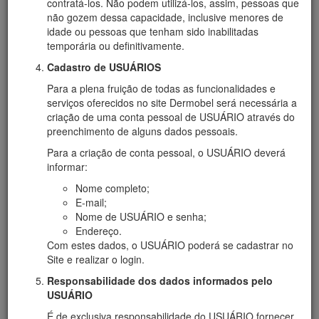
contratá-los. Não podem utilizá-los, assim, pessoas que
princípios ativos sob ordem de classificação por grupo
não gozem dessa capacidade, inclusive menores de
com controle de temperatura e umidade, após serem
idade ou pessoas que tenham sido inabilitadas
aprovados pelo controle de qualidade.
temporária ou definitivamente.
A limpeza e esterilização das embalagens são preparadas
Cadastro de USUÁRIOS
para uso. Lavadas e colocadas em estufas para secagem e
ou esterilização conforme o caso, estabelecendo plenas
Para a plena fruição de todas as funcionalidades e
condições de segurança e higiene das embalagens e
serviços oferecidos no site Dermobel será necessária a
garantindo a estabilidade e qualidade do produto final.
criação de uma conta pessoal de USUÁRIO através do
preenchimento de alguns dados pessoais.
Para a criação de conta pessoal, o USUÁRIO deverá
informar:
Nome completo;
E-mail;
Nome de USUÁRIO e senha;
Endereço.
Com estes dados, o USUÁRIO poderá se cadastrar no
Site e realizar o login.
Responsabilidade dos dados informados pelo
USUÁRIO
É de exclusiva responsabilidade do USUÁRIO fornecer,