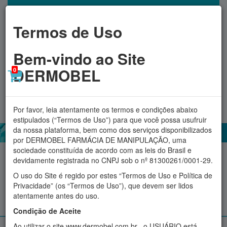
Termos de Uso
Bem-vindo ao Site
DERMOBEL
0
Toggl
MINHA CONTA
navig
Por favor, leia atentamente os termos e condições abaixo
estipulados (“Termos de Uso”) para que você possa usufruir
da nossa plataforma, bem como dos serviços disponibilizados
por DERMOBEL FARMÁCIA DE MANIPULAÇÃO, uma
sociedade constituída de acordo com as leis do Brasil e
Acessórios
Aromatizadores
Cosméticos
Fitoterápicos
devidamente registrada no CNPJ sob o nº 81300261/0001-29.
O uso do Site é regido por estes “Termos de Uso e Política de
Proteção Solar
Suplementos e produtos Naturais
Privacidade” (os “Termos de Uso”), que devem ser lidos
atentamente antes do uso.
Manipulados personalizados
Condição de Aceite
Ao utilizar o site www.dermobel.com.br , o USUÁRIO está