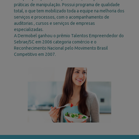
obter estatísticas e métricas a respeito do perfil
práticas de manipulação. Possui programa de qualidade
dos usuários e clientes, assim como de nosso
total, o que tem mobilizado toda a equipe na melhoria dos
atendimento e conteúdo em razão desses
serviços e processos, com o acompanhamento de
resultados;
auditorias , cursos e serviços de empresas
identificar erros de programação que possam
especializadas.
afetar a navegação;
A Dermobel ganhou o prêmio Talentos Empreendedor do
gerenciar a base de usuários do Site/Aplicativo e
Sebrae/SC em 2006 categoria comércio e o
a interação entre estes.
Reconhecimento Nacional pelo Movimento Brasil
Política de Privacidade
Competitivo em 2007.
A Dermobel informa que realizará a gestão e
tratamento dos dados pessoais obtidos do USUÁRIO
apenas para estritas finalidades da “Política de Uso de
Dados”, mantendo estrito sigilo sobre esses dados, que
não serão compartilhados com terceiros sem a prévia e
expressa anuência do titular (exceto em caso de
solicitações judiciais, nas quais o dado será
compartilhado e o titular informado do
compartilhamento solicitado judicialmente).
Solicitações referente a dados pessoais
A Dermobel informa que o titular de dados pessoais
poderá exercer os seus direitos de informação, acesso,