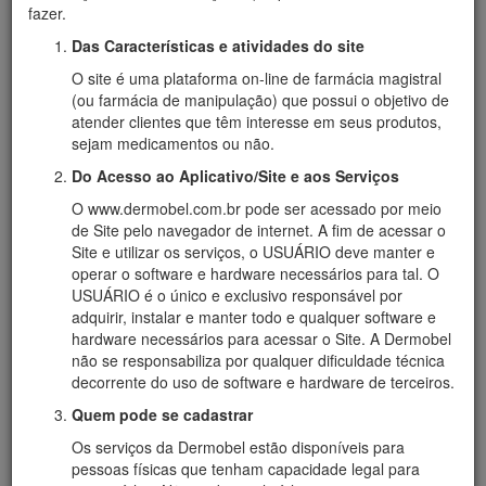
fazer.
organolépticas, propriedades físico-químicas como ponto
de fusão, solubilidade, pH, etc. Na ocorrência de qualquer
Das Características e atividades do site
desvio de qualidade, a matéria-prima é devolvida ou
O site é uma plataforma on-line de farmácia magistral
enviada para um laboratório terceirizado, para
(ou farmácia de manipulação) que possui o objetivo de
confirmação dos reultados.
atender clientes que têm interesse em seus produtos,
Laboratório de Encapsulados:
Neste local são
sejam medicamentos ou não.
preparadas as formulações para uso interno em cápsulas
e sachets. Neste ambiente há um rigoroso controle da
Do Acesso ao Aplicativo/Site e aos Serviços
temperatura e umidade, favorecendo a manipulação dos
O www.dermobel.com.br pode ser acessado por meio
pós em condições adequadas para a preservação e
de Site pelo navegador de internet. A fim de acessar o
qualidade dos medicamentos e insumos. A manipulação
Site e utilizar os serviços, o USUÁRIO deve manter e
das cápsulas é executada em capelas para exaustão de
operar o software e hardware necessários para tal. O
pós, evitando a contaminação cruzada entre os
USUÁRIO é o único e exclusivo responsável por
medicamentos.
adquirir, instalar e manter todo e qualquer software e
Laboratório de Uso externo e líquidos:
São
hardware necessários para acessar o Site. A Dermobel
preparadas formulações de uso externo como cremes,
não se responsabiliza por qualquer dificuldade técnica
loções, shampoos, géis, soluções, e géis transdérmicos e
decorrente do uso de software e hardware de terceiros.
formulações de uso interno como xaropes, soluções,
balas, tabletes, suspensões.
Quem pode se cadastrar
Os serviços da Dermobel estão disponíveis para
OUTROS SETORES
pessoas físicas que tenham capacidade legal para
No Almoxarifado, são armazenadas as substâncias e