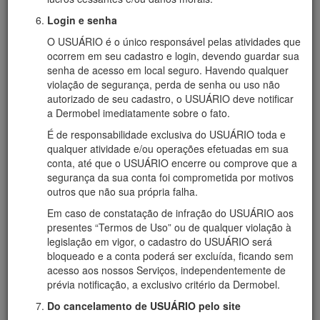
Login e senha
O USUÁRIO é o único responsável pelas atividades que
ocorrem em seu cadastro e login, devendo guardar sua
senha de acesso em local seguro. Havendo qualquer
violação de segurança, perda de senha ou uso não
autorizado de seu cadastro, o USUÁRIO deve notificar
a Dermobel imediatamente sobre o fato.
É de responsabilidade exclusiva do USUÁRIO toda e
qualquer atividade e/ou operações efetuadas em sua
conta, até que o USUÁRIO encerre ou comprove que a
segurança da sua conta foi comprometida por motivos
outros que não sua própria falha.
Em caso de constatação de infração do USUÁRIO aos
Qualificação Magistral
presentes “Termos de Uso” ou de qualquer violação à
legislação em vigor, o cadastro do USUÁRIO será
CONVÊNIO COM LABORATÓRIO DE CONTROLE
bloqueado e a conta poderá ser excluída, ficando sem
DE QUALIDADE
acesso aos nossos Serviços, independentemente de
prévia notificação, a exclusivo critério da Dermobel.
A Dermobel preza pela garantia da qualidade de seus
produtos e serviços mantendo convênio com laboratórios
Do cancelamento de USUÁRIO pelo site
renomados para controle de seus processos conforme