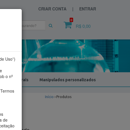
CRIAR CONTA |
ENTRAR
0
R$ 0,00
 de Uso”)
e
ob o nº
dutos Naturais
Manipulados personalizados
 “Termos
Início
›
Produtos
es
s de
ceitação
um resultado.