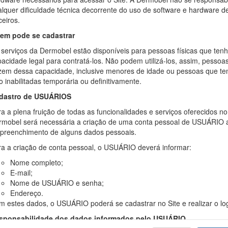
lquer dificuldade técnica decorrente do uso de software e hardware d
ceiros.
em pode se cadastrar
 serviços da Dermobel estão disponíveis para pessoas físicas que ten
acidade legal para contratá-los. Não podem utilizá-los, assim, pessoa
zem dessa capacidade, inclusive menores de idade ou pessoas que t
o inabilitadas temporária ou definitivamente.
dastro de USUÁRIOS
a a plena fruição de todas as funcionalidades e serviços oferecidos no 
rmobel será necessária a criação de uma conta pessoal de USUÁRIO 
 preenchimento de alguns dados pessoais.
ra a criação de conta pessoal, o USUÁRIO deverá informar:
Nome completo;
E-mail;
Nome de USUÁRIO e senha;
Endereço.
 estes dados, o USUÁRIO poderá se cadastrar no Site e realizar o log
sponsabilidade dos dados informados pelo USUÁRIO