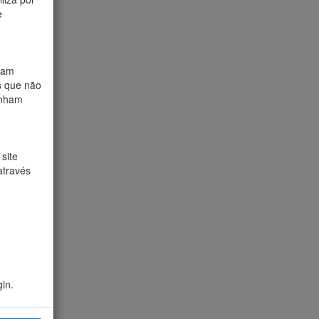
e
ham
s que não
enham
site
através
in.