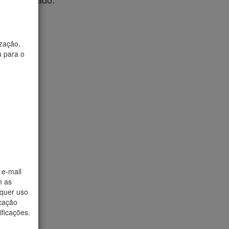
ização,
 para o
m
 e-mail
m as
lquer uso
icação
ficações.