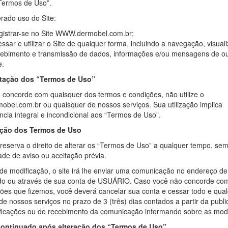
“Termos de Uso”.
rado uso do Site:
gistrar-se no Site WWW.dermobel.com.br;
ssar e utilizar o Site de qualquer forma, incluindo a navegação, visual
cebimento e transmissão de dados, informações e/ou mensagens de ou
e.
tação dos “Termos de Uso”
 concorde com quaisquer dos termos e condições, não utilize o
bel.com.br ou quaisquer de nossos serviços. Sua utilização implica
cia integral e incondicional aos “Termos de Uso”.
ação dos Termos de Uso
 reserva o direito de alterar os “Termos de Uso” a qualquer tempo, se
de de aviso ou aceitação prévia.
e modificação, o site irá lhe enviar uma comunicação no endereço de
do ou através de sua conta de USUÁRIO. Caso você não concorde co
ões que fizemos, você deverá cancelar sua conta e cessar todo e qua
 de nossos serviços no prazo de 3 (três) dias contados a partir da publ
ficações ou do recebimento da comunicação informando sobre as modi
ontinuado após alteração dos “Termos de Uso”