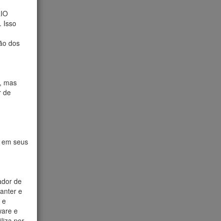
RIO
. Isso
ão dos
, mas
r de
e em seus
ador de
manter e
 e
ware e
liza por