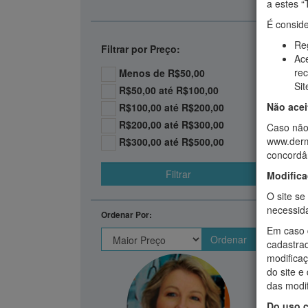
a estes 
É conside
Re
Filtrar por Preço:
Ace
re
Menos de R$50,00
Sit
R$50,00 até R$100,00
Não acei
R$100,00 até R$200,00
R$200,00 até R$300,00
Caso não
www.dermo
R$300,00 até R$500,00
concordân
Filtrar
Modific
O site se
necessida
Ordenar Por:
Em caso d
cadastra
modificaç
do site e
das modi
Do uso c