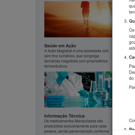
qua
ter
Qu
Os
cap
go
Saúde em Ação
sid
A Ação Magistral é uma sociedade civil,
sem fins lucrativos, que congrega
Ca
farmácias magistrais com proprietários
Par
farmacêuticos.
De
do
Pa
Informação Técnica
Com
Os medicamentos Manipulados são
produzidos exclusivamente para cada
Re
pessoa, sendo personalizado conforme