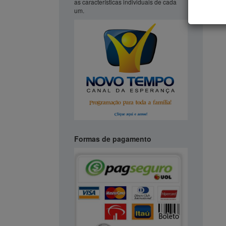
as características individuais de cada
É d
um.
ve
res
in
O s
par
do
in
Em
con
su
de
Formas de pagamento
No
qua
in
mo
Lo
O 
e 
vio