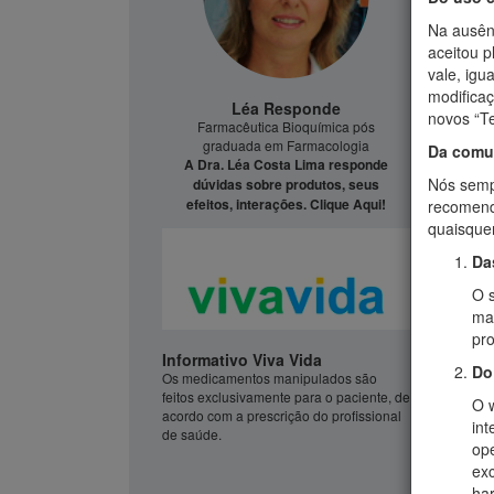
Na ausên
aceitou p
vale, igu
modifica
Léa Responde
novos “T
Farmacêutica Bioquímica pós
graduada em Farmacologia
Da comun
A Dra. Léa Costa Lima responde
Nós semp
dúvidas sobre produtos, seus
efeitos, interações. Clique Aqui!
recomend
quaisque
Da
O s
man
pr
Informativo Viva Vida
Do
Os medicamentos manipulados são
feitos exclusivamente para o paciente, de
O 
acordo com a prescrição do profissional
int
de saúde.
ope
exc
har