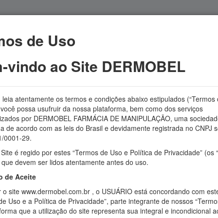
mos de Uso
APRESENTAÇÃO
MANIPULAÇÃO
FALE CONOSCO
-vindo ao Site DERMOBEL
, leia atentamente os termos e condições abaixo estipulados (“Termos
 você possa usufruir da nossa plataforma, bem como dos serviços
bilizados por DERMOBEL FARMÁCIA DE MANIPULAÇÃO, uma sociedad
da de acordo com as leis do Brasil e devidamente registrada no CNPJ s
os
Fitoterápicos
Proteção Solar
Suplementos e pro
/0001-29.
Site é regido por estes “Termos de Uso e Política de Privacidade” (os
 que devem ser lidos atentamente antes do uso.
Linha Mag
 de Aceite
zar o site www.dermobel.com.br , o USUÁRIO está concordando com est
e Uso e a Política de Privacidade”, parte integrante de nossos “Termo
forma que a utilização do site representa sua integral e incondicional a
Sua busca não retornou nenh