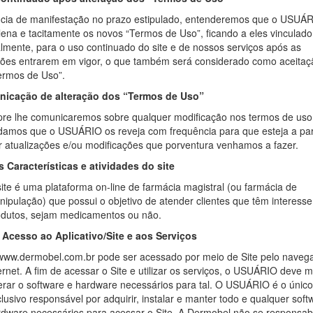
cia de manifestação no prazo estipulado, entenderemos que o USUÁ
lena e tacitamente os novos “Termos de Uso”, ficando a eles vinculado
almente, para o uso continuado do site e de nossos serviços após as
ções entrarem em vigor, o que também será considerado como aceitaç
ermos de Uso”.
icação de alteração dos “Termos de Uso”
re lhe comunicaremos sobre qualquer modificação nos termos de uso
amos que o USUÁRIO os reveja com frequência para que esteja a pa
r atualizações e/ou modificações que porventura venhamos a fazer.
s Características e atividades do site
ite é uma plataforma on-line de farmácia magistral (ou farmácia de
ipulação) que possui o objetivo de atender clientes que têm interess
odutos, sejam medicamentos ou não.
 Acesso ao Aplicativo/Site e aos Serviços
www.dermobel.com.br pode ser acessado por meio de Site pelo naveg
ernet. A fim de acessar o Site e utilizar os serviços, o USUÁRIO deve 
rar o software e hardware necessários para tal. O USUÁRIO é o único
lusivo responsável por adquirir, instalar e manter todo e qualquer soft
dware necessários para acessar o Site. A Dermobel não se responsabi