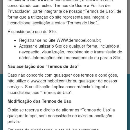
Início
›
Produtos
concordando com estes “Termos de Uso e a Política de
Kits Presentes
Privacidade”, parte integrante de nossos “Termos de Uso”, de
forma que a utilização do site representa sua integral e
incondicional aceitação a estes “Termos de Uso”.
Filtrar
Empresa
É considerado uso do Site:
Registrar-se no Site WWW.dermobel.com.br;
Acessar e utilizar o Site de qualquer forma, incluindo a
navegação, visualização, recebimento e transmissão de
dados, informações e/ou mensagens de ou para o Site.
Sua busca não retornou nenhum resultado.
Não aceitação dos “Termos de Uso”
Caso não concorde com quaisquer dos termos e condições,
não utilize o www.dermobel.com.br ou quaisquer de nossos
Institucional
serviços. Sua utilização implica concordância integral e
Quem somos
incondicional aos “Termos de Uso”.
Diferenciais
Modificação dos Termos de Uso
Áreas de Atuação
Infra-estrutura
O site se reserva o direito de alterar os “Termos de Uso” a
Atendimento Online
qualquer tempo, sem necessidade de aviso ou aceitação
Políticas
prévia.
Política de Devolução