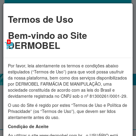
Termos de Uso
Bem-vindo ao Site
DERMOBEL
0
Toggl
MINHA CONTA
navig
Por favor, leia atentamente os termos e condições abaixo
estipulados (“Termos de Uso”) para que você possa usufruir
da nossa plataforma, bem como dos serviços disponibilizados
por DERMOBEL FARMÁCIA DE MANIPULAÇÃO, uma
sociedade constituída de acordo com as leis do Brasil e
Acessórios
Aromatizadores
Cosméticos
Fitoterápicos
devidamente registrada no CNPJ sob o nº 81300261/0001-29.
O uso do Site é regido por estes “Termos de Uso e Política de
Proteção Solar
Suplementos e produtos Naturais
Privacidade” (os “Termos de Uso”), que devem ser lidos
atentamente antes do uso.
Manipulados personalizados
Condição de Aceite
Ao utilizar o site www.dermobel.com.br , o USUÁRIO está