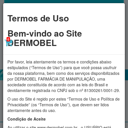
Termos de Uso
Bem-vindo ao Site
DERMOBEL
0
Toggl
MINHA CONTA
navig
Por favor, leia atentamente os termos e condições abaixo
estipulados (“Termos de Uso”) para que você possa usufruir
da nossa plataforma, bem como dos serviços disponibilizados
por DERMOBEL FARMÁCIA DE MANIPULAÇÃO, uma
sociedade constituída de acordo com as leis do Brasil e
Acessórios
Aromatizadores
Cosméticos
Fitoterápicos
devidamente registrada no CNPJ sob o nº 81300261/0001-29.
O uso do Site é regido por estes “Termos de Uso e Política de
Proteção Solar
Suplementos e produtos Naturais
Privacidade” (os “Termos de Uso”), que devem ser lidos
atentamente antes do uso.
Manipulados personalizados
Condição de Aceite
Ao utilizar o site www.dermobel.com.br , o USUÁRIO está