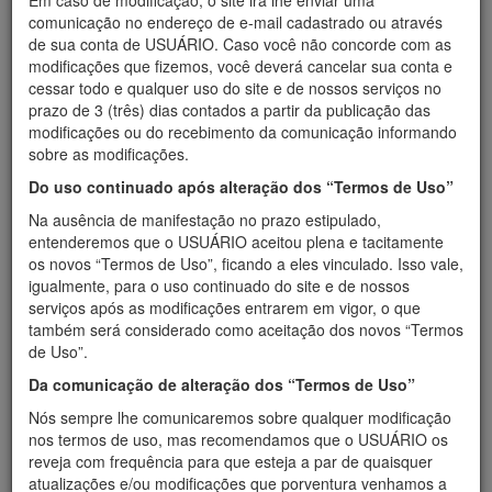
Em caso de modificação, o site irá lhe enviar uma
Médico
comunicação no endereço de e-mail cadastrado ou através
de sua conta de USUÁRIO. Caso você não concorde com as
modificações que fizemos, você deverá cancelar sua conta e
cessar todo e qualquer uso do site e de nossos serviços no
prazo de 3 (três) dias contados a partir da publicação das
CRM
modificações ou do recebimento da comunicação informando
sobre as modificações.
Do uso continuado após alteração dos “Termos de Uso”
Na ausência de manifestação no prazo estipulado,
Mensagem
entenderemos que o USUÁRIO aceitou plena e tacitamente
os novos “Termos de Uso”, ficando a eles vinculado. Isso vale,
igualmente, para o uso continuado do site e de nossos
serviços após as modificações entrarem em vigor, o que
também será considerado como aceitação dos novos “Termos
de Uso”.
Da comunicação de alteração dos “Termos de Uso”
Nós sempre lhe comunicaremos sobre qualquer modificação
Anexar receita
nos termos de uso, mas recomendamos que o USUÁRIO os
reveja com frequência para que esteja a par de quaisquer
atualizações e/ou modificações que porventura venhamos a