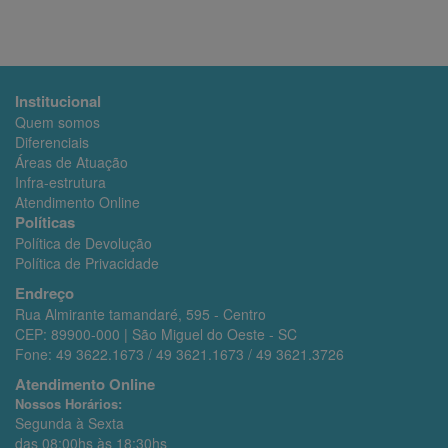
contratá-los. Não podem utilizá-los, assim, pessoas que
não gozem dessa capacidade, inclusive menores de
idade ou pessoas que tenham sido inabilitadas
temporária ou definitivamente.
Cadastro de USUÁRIOS
Institucional
Quem somos
Para a plena fruição de todas as funcionalidades e
Diferenciais
serviços oferecidos no site Dermobel será necessária a
Áreas de Atuação
criação de uma conta pessoal de USUÁRIO através do
Infra-estrutura
preenchimento de alguns dados pessoais.
Atendimento Online
Para a criação de conta pessoal, o USUÁRIO deverá
Políticas
informar:
Política de Devolução
Política de Privacidade
Nome completo;
E-mail;
Endreço
Nome de USUÁRIO e senha;
Rua Almirante tamandaré, 595 - Centro
Endereço.
CEP: 89900-000 | São Miguel do Oeste - SC
Com estes dados, o USUÁRIO poderá se cadastrar no
Fone: 49 3622.1673 / 49 3621.1673 / 49 3621.3726
Site e realizar o login.
Atendimento Online
Responsabilidade dos dados informados pelo
Nossos Horários:
USUÁRIO
Segunda à Sexta
das 08:00hs às 18:30hs
É de exclusiva responsabilidade do USUÁRIO fornecer,