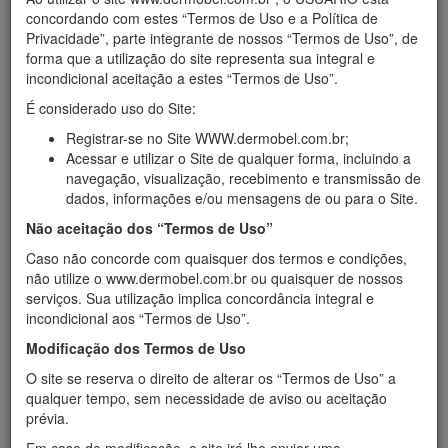
Início
›
Contato
concordando com estes “Termos de Uso e a Política de
Solicite um Orçamento
Privacidade”, parte integrante de nossos “Termos de Uso”, de
forma que a utilização do site representa sua integral e
Preencha o formulário abaixo.
incondicional aceitação a estes “Termos de Uso”.
Nome
É considerado uso do Site:
Registrar-se no Site WWW.dermobel.com.br;
Acessar e utilizar o Site de qualquer forma, incluindo a
navegação, visualização, recebimento e transmissão de
E-mail
dados, informações e/ou mensagens de ou para o Site.
Não aceitação dos “Termos de Uso”
Caso não concorde com quaisquer dos termos e condições,
não utilize o www.dermobel.com.br ou quaisquer de nossos
Telefone
serviços. Sua utilização implica concordância integral e
incondicional aos “Termos de Uso”.
Modificação dos Termos de Uso
Celular
O site se reserva o direito de alterar os “Termos de Uso” a
qualquer tempo, sem necessidade de aviso ou aceitação
prévia.