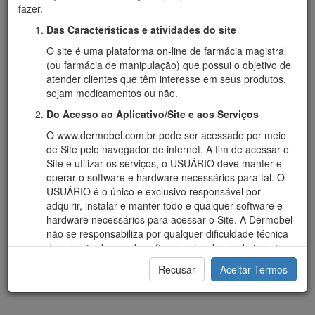
Localização
fazer.
Das Características e atividades do site
Rua Almirante tamandaré, 595 - Centro - CEP: 89900-000
São Miguel do Oeste - SC | Fone: 49 3622.1673 | 49 3621.1673
O site é uma plataforma on-line de farmácia magistral
(ou farmácia de manipulação) que possui o objetivo de
atender clientes que têm interesse em seus produtos,
sejam medicamentos ou não.
Do Acesso ao Aplicativo/Site e aos Serviços
O www.dermobel.com.br pode ser acessado por meio
de Site pelo navegador de internet. A fim de acessar o
Site e utilizar os serviços, o USUÁRIO deve manter e
operar o software e hardware necessários para tal. O
USUÁRIO é o único e exclusivo responsável por
adquirir, instalar e manter todo e qualquer software e
hardware necessários para acessar o Site. A Dermobel
não se responsabiliza por qualquer dificuldade técnica
decorrente do uso de software e hardware de terceiros.
Quem pode se cadastrar
Recusar
Aceitar Termos
Os serviços da Dermobel estão disponíveis para
pessoas físicas que tenham capacidade legal para