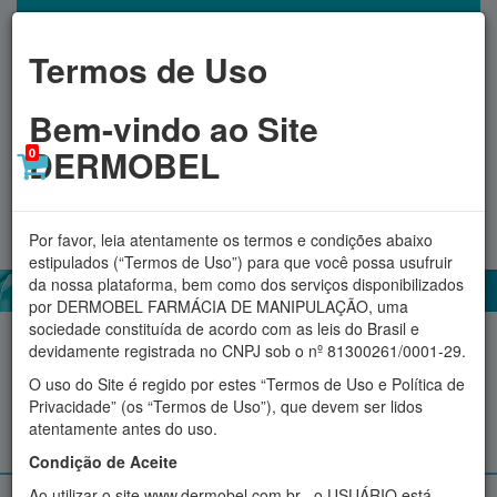
Termos de Uso
Bem-vindo ao Site
DERMOBEL
0
Toggl
MINHA CONTA
navig
Por favor, leia atentamente os termos e condições abaixo
estipulados (“Termos de Uso”) para que você possa usufruir
da nossa plataforma, bem como dos serviços disponibilizados
por DERMOBEL FARMÁCIA DE MANIPULAÇÃO, uma
sociedade constituída de acordo com as leis do Brasil e
Acessórios
Aromatizadores
Cosméticos
Fitoterápicos
devidamente registrada no CNPJ sob o nº 81300261/0001-29.
O uso do Site é regido por estes “Termos de Uso e Política de
Proteção Solar
Suplementos e produtos Naturais
Privacidade” (os “Termos de Uso”), que devem ser lidos
atentamente antes do uso.
Manipulados personalizados
Condição de Aceite
Ao utilizar o site www.dermobel.com.br , o USUÁRIO está