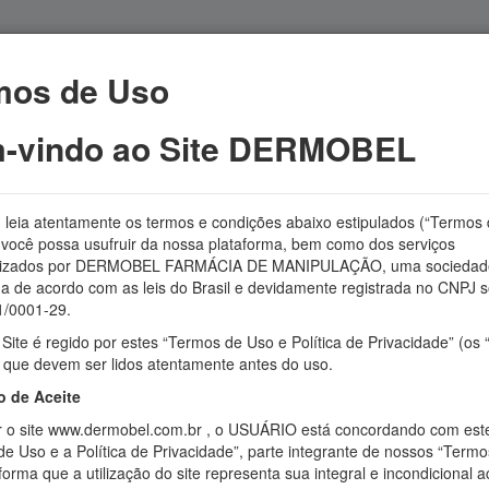
mos de Uso
APRESENTAÇÃO
MANIPULAÇÃO
FALE CONOSCO
-vindo ao Site DERMOBEL
, leia atentamente os termos e condições abaixo estipulados (“Termos
 você possa usufruir da nossa plataforma, bem como dos serviços
bilizados por DERMOBEL FARMÁCIA DE MANIPULAÇÃO, uma sociedad
da de acordo com as leis do Brasil e devidamente registrada no CNPJ s
os
Fitoterápicos
Proteção Solar
Suplementos e pro
/0001-29.
Site é regido por estes “Termos de Uso e Política de Privacidade” (os
 que devem ser lidos atentamente antes do uso.
Nutracêuticos
 de Aceite
zar o site www.dermobel.com.br , o USUÁRIO está concordando com est
e Uso e a Política de Privacidade”, parte integrante de nossos “Termo
forma que a utilização do site representa sua integral e incondicional a
rmo nutracêutico vem sendo utilizado por alguns cientistas no