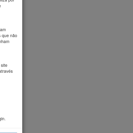
e
ham
s que não
enham
site
através
in.