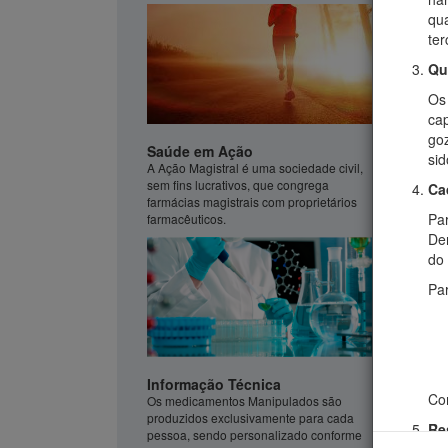
qua
ter
Qu
Os
cap
go
Saúde em Ação
sid
A Ação Magistral é uma sociedade civil,
sem fins lucrativos, que congrega
Ca
farmácias magistrais com proprietários
Par
farmacêuticos.
De
do
Pa
Informação Técnica
Com
Os medicamentos Manipulados são
produzidos exclusivamente para cada
Re
pessoa, sendo personalizado conforme