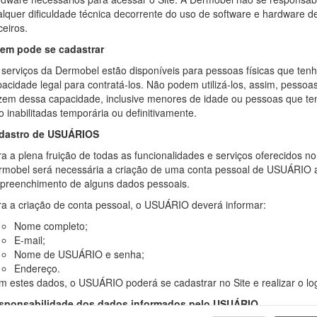
lquer dificuldade técnica decorrente do uso de software e hardware d
ceiros.
em pode se cadastrar
 serviços da Dermobel estão disponíveis para pessoas físicas que ten
acidade legal para contratá-los. Não podem utilizá-los, assim, pessoa
zem dessa capacidade, inclusive menores de idade ou pessoas que t
o inabilitadas temporária ou definitivamente.
dastro de USUÁRIOS
a a plena fruição de todas as funcionalidades e serviços oferecidos no 
rmobel será necessária a criação de uma conta pessoal de USUÁRIO 
 preenchimento de alguns dados pessoais.
ra a criação de conta pessoal, o USUÁRIO deverá informar:
Nome completo;
E-mail;
Nome de USUÁRIO e senha;
Endereço.
 estes dados, o USUÁRIO poderá se cadastrar no Site e realizar o log
sponsabilidade dos dados informados pelo USUÁRIO