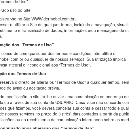
“Termos de Uso”.
ido de mostrar o alimento com ação de medicamento, ou seja,
rnando aos escritos de Hipócrates (460-370 AC) que já afirmava:
rado uso do Site:
xe o alimento ser o seu remédio e o remédio seu alimento”.
gistrar-se no Site WWW.dermobel.com.br;
amente, já naquela época, o poder de observação de Hipócrates
ssar e utilizar o Site de qualquer forma, incluindo a navegação, visual
vou a concluir que a alimentação adequada reduzia o risco de
cebimento e transmissão de dados, informações e/ou mensagens de ou
ças e promovia a saúde.
e.
 segundo a literatura, nutracêuticos são definidos como
tação dos “Termos de Uso”
ostos bioativos apresentados na forma farmacêutica, como em
 concorde com quaisquer dos termos e condições, não utilize o
ulas, comprimidos, tabletes etc. , que contêm a forma
bel.com.br ou quaisquer de nossos serviços. Sua utilização implica
entrada de um composto bioativo de alimento e utilizado com a
cia integral e incondicional aos “Termos de Uso”.
lidade de melhorar a saúde, em doses que excedem aquelas que
riam ser obtidas de alimentos.
ação dos Termos de Uso
 reserva o direito de alterar os “Termos de Uso” a qualquer tempo, se
de de aviso ou aceitação prévia.
Sua busca não retornou nenh
e modificação, o site irá lhe enviar uma comunicação no endereço de
do ou através de sua conta de USUÁRIO. Caso você não concorde co
ões que fizemos, você deverá cancelar sua conta e cessar todo e qua
 de nossos serviços no prazo de 3 (três) dias contados a partir da publ
ficações ou do recebimento da comunicação informando sobre as modi
ontinuado após alteração dos “Termos de Uso”