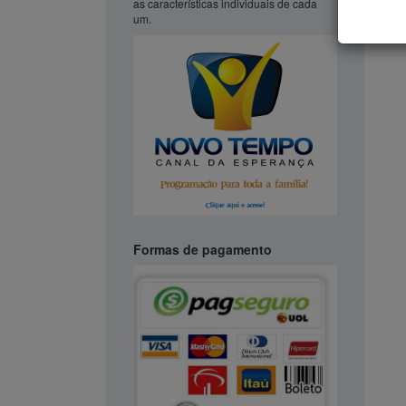
as características individuais de cada
É d
um.
ve
res
in
O s
par
do
in
Em
con
su
de
Formas de pagamento
No
qua
in
mo
Lo
O 
e 
vio