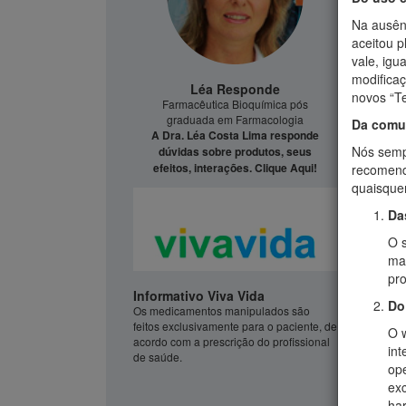
Na ausên
aceitou p
vale, igu
modifica
Léa Responde
novos “T
Farmacêutica Bioquímica pós
graduada em Farmacologia
Da comun
A Dra. Léa Costa Lima responde
Nós semp
dúvidas sobre produtos, seus
efeitos, interações. Clique Aqui!
recomend
quaisque
Da
O s
man
pr
Informativo Viva Vida
Do
Os medicamentos manipulados são
feitos exclusivamente para o paciente, de
O 
acordo com a prescrição do profissional
int
de saúde.
ope
exc
har