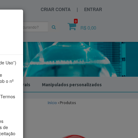
CRIAR CONTA |
ENTRAR
0
R$ 0,00
 de Uso”)
e
ob o nº
dutos Naturais
Manipulados personalizados
 “Termos
Início
›
Produtos
es
s de
ceitação