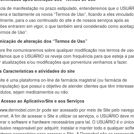
cia de manifestação no prazo estipulado, entenderemos que o USUÁ
lena e tacitamente os novos “Termos de Uso”, ficando a eles vinculado
almente, para o uso continuado do site e de nossos serviços após as
ções entrarem em vigor, o que também será considerado como aceitaç
ermos de Uso”.
icação de alteração dos “Termos de Uso”
re lhe comunicaremos sobre qualquer modificação nos termos de uso
amos que o USUÁRIO os reveja com frequência para que esteja a pa
r atualizações e/ou modificações que porventura venhamos a fazer.
s Características e atividades do site
ite é uma plataforma on-line de farmácia magistral (ou farmácia de
ipulação) que possui o objetivo de atender clientes que têm interess
odutos, sejam medicamentos ou não.
 Acesso ao Aplicativo/Site e aos Serviços
www.dermobel.com.br pode ser acessado por meio de Site pelo naveg
ernet. A fim de acessar o Site e utilizar os serviços, o USUÁRIO deve 
rar o software e hardware necessários para tal. O USUÁRIO é o único
lusivo responsável por adquirir, instalar e manter todo e qualquer soft
dware necessários para acessar o Site. A Dermobel não se responsabi