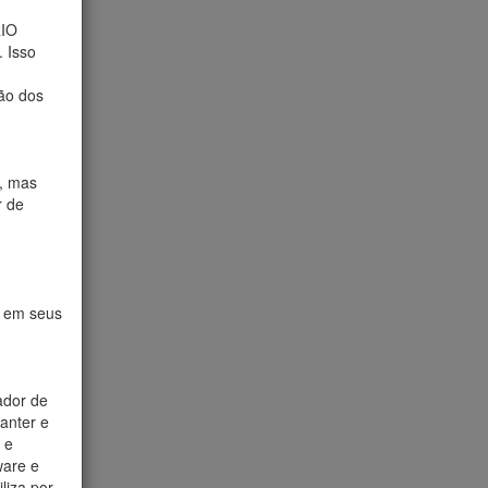
RIO
. Isso
ão dos
, mas
r de
e em seus
ador de
manter e
 e
ware e
liza por