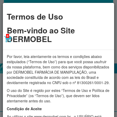
Termos de Uso
Bem-vindo ao Site
DERMOBEL
0
Toggl
MINHA CONTA
navig
Por favor, leia atentamente os termos e condições abaixo
estipulados (“Termos de Uso”) para que você possa usufruir
da nossa plataforma, bem como dos serviços disponibilizados
por DERMOBEL FARMÁCIA DE MANIPULAÇÃO, uma
sociedade constituída de acordo com as leis do Brasil e
Acessórios
Aromatizadores
Cosméticos
Fitoterápicos
devidamente registrada no CNPJ sob o nº 81300261/0001-29.
O uso do Site é regido por estes “Termos de Uso e Política de
Proteção Solar
Suplementos e produtos Naturais
Privacidade” (os “Termos de Uso”), que devem ser lidos
atentamente antes do uso.
Manipulados personalizados
Condição de Aceite
Ao utilizar o site www.dermobel.com.br , o USUÁRIO está