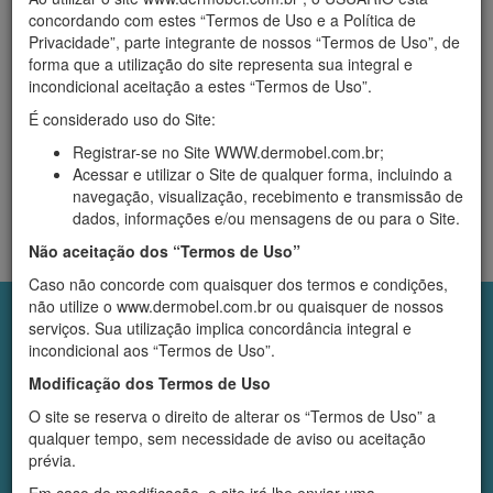
Início
›
Produtos
concordando com estes “Termos de Uso e a Política de
Cabelos
Privacidade”, parte integrante de nossos “Termos de Uso”, de
forma que a utilização do site representa sua integral e
incondicional aceitação a estes “Termos de Uso”.
Filtrar
Empresa
É considerado uso do Site:
Registrar-se no Site WWW.dermobel.com.br;
Acessar e utilizar o Site de qualquer forma, incluindo a
navegação, visualização, recebimento e transmissão de
dados, informações e/ou mensagens de ou para o Site.
Sua busca não retornou nenhum resultado.
Não aceitação dos “Termos de Uso”
Caso não concorde com quaisquer dos termos e condições,
não utilize o www.dermobel.com.br ou quaisquer de nossos
Institucional
serviços. Sua utilização implica concordância integral e
Quem somos
incondicional aos “Termos de Uso”.
Diferenciais
Modificação dos Termos de Uso
Áreas de Atuação
Infra-estrutura
O site se reserva o direito de alterar os “Termos de Uso” a
Atendimento Online
qualquer tempo, sem necessidade de aviso ou aceitação
Políticas
prévia.
Política de Devolução