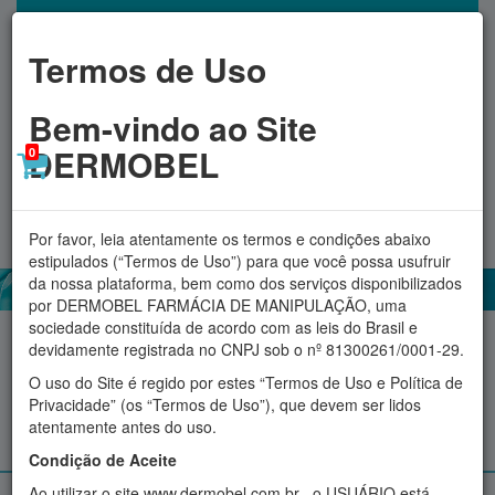
Termos de Uso
Bem-vindo ao Site
DERMOBEL
0
Toggl
MINHA CONTA
navig
Por favor, leia atentamente os termos e condições abaixo
estipulados (“Termos de Uso”) para que você possa usufruir
da nossa plataforma, bem como dos serviços disponibilizados
por DERMOBEL FARMÁCIA DE MANIPULAÇÃO, uma
sociedade constituída de acordo com as leis do Brasil e
Acessórios
Aromatizadores
Cosméticos
Fitoterápicos
devidamente registrada no CNPJ sob o nº 81300261/0001-29.
O uso do Site é regido por estes “Termos de Uso e Política de
Proteção Solar
Suplementos e produtos Naturais
Privacidade” (os “Termos de Uso”), que devem ser lidos
atentamente antes do uso.
Manipulados personalizados
Condição de Aceite
Ao utilizar o site www.dermobel.com.br , o USUÁRIO está