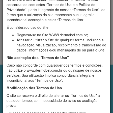
Início
›
Produtos
concordando com estes “Termos de Uso e a Política de
La Cutanée
Privacidade”, parte integrante de nossos “Termos de Uso”, de
forma que a utilização do site representa sua integral e
incondicional aceitação a estes “Termos de Uso”.
Filtrar
Empresa
É considerado uso do Site:
Registrar-se no Site WWW.dermobel.com.br;
Acessar e utilizar o Site de qualquer forma, incluindo a
navegação, visualização, recebimento e transmissão de
dados, informações e/ou mensagens de ou para o Site.
Sua busca não retornou nenhum resultado.
Não aceitação dos “Termos de Uso”
Caso não concorde com quaisquer dos termos e condições,
não utilize o www.dermobel.com.br ou quaisquer de nossos
Institucional
serviços. Sua utilização implica concordância integral e
Quem somos
incondicional aos “Termos de Uso”.
Diferenciais
Modificação dos Termos de Uso
Áreas de Atuação
Infra-estrutura
O site se reserva o direito de alterar os “Termos de Uso” a
Atendimento Online
qualquer tempo, sem necessidade de aviso ou aceitação
Políticas
prévia.
Política de Devolução