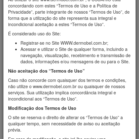
Início
›
Léa Regina
concordando com estes “Termos de Uso e a Política de
Léa Regina Conrado Costa Lima
Privacidade”, parte integrante de nossos “Termos de Uso”, de
forma que a utilização do site representa sua integral e
incondicional aceitação a estes “Termos de Uso”.
CURRICULUM VITAE
É considerado uso do Site:
Farmacêutica - Bioquímica
CRF-11 Nº1608
Registrar-se no Site WWW.dermobel.com.br;
Acessar e utilizar o Site de qualquer forma, incluindo a
navegação, visualização, recebimento e transmissão de
FORMAÇÃO ACADÊMICA
dados, informações e/ou mensagens de ou para o Site.
Faculdade de Farmácia e Bioquímica da UFRGS - Universidade
Não aceitação dos “Termos de Uso”
Federal do Rio Grande do Sul
Porto Alegre - RS ( Jan/1977 - Jul/1981)
Caso não concorde com quaisquer dos termos e condições,
não utilize o www.dermobel.com.br ou quaisquer de nossos
serviços. Sua utilização implica concordância integral e
ATIVIDADES PROFISSIONAIS
incondicional aos “Termos de Uso”.
Foi monitora da cadeira de microbiologia do curso de farmácia
Modificação dos Termos de Uso
da UFRGS.
Trabalhou no setor de bacteriologia do laboratório Weinmann
O site se reserva o direito de alterar os “Termos de Uso” a
no Hospital Moinhos de Vento em P. Alegre, de 1980 a 1981.
qualquer tempo, sem necessidade de aviso ou aceitação
Trabalhou no laboratório de bioquímica e hematologia do
prévia.
Hospital Adventista Silvestre, no Rio de Janeiro de 1981 a
1985.