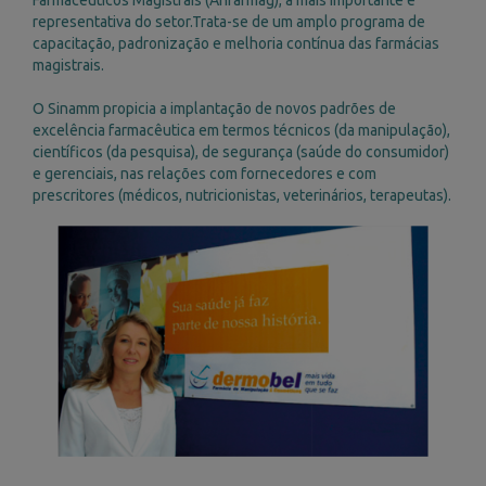
Farmacêuticos Magistrais (Anfarmag), a mais importante e
Sem prejuízo das demais disposições aqui contidas e
representativa do setor.Trata-se de um amplo programa de
de outras medidas que entender cabíveis, a Dermobel
capacitação, padronização e melhoria contínua das farmácias
poderá advertir, suspender ou cancelar, temporária ou
magistrais.
definitivamente, o cadastro e a Conta do USUÁRIO, a
qualquer tempo, iniciando as ações legais cabíveis e/ou
O Sinamm propicia a implantação de novos padrões de
suspendendo a execução destes “Termos de Uso”, se o
excelência farmacêutica em termos técnicos (da manipulação),
USUÁRIO não cumprir qualquer dispositivo aqui
científicos (da pesquisa), de segurança (saúde do consumidor)
previsto e demais políticas do termo de uso.
e gerenciais, nas relações com fornecedores e com
Envio de mensagens de marketing
prescritores (médicos, nutricionistas, veterinários, terapeutas).
A Dermobel solicitará, quando do cadastrado em nosso
Site, o consentimento para envio de mensagens e
notificações sobre atividades, anúncios, informações
promocionais, campanhas de marketing em geral,
avisos relacionados a temas de interesse e outros
comunicados, sejam eles próprios ou de terceiros. O
USUÁRIO possui a liberdade de alterar suas
preferências em sua conta a qualquer momento, para
conceder ou revogar o consentimento para envio de
mensagens de marketing, em conformidade com a Lei
Geral de Proteção de Dados Pessoais (Lei nº
13.709/2018).