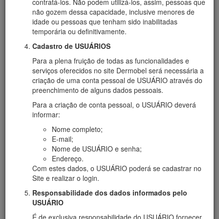
contratá-los. Não podem utilizá-los, assim, pessoas que
Empresas, direcionado às empresasa que s destacaram nas
não gozem dessa capacidade, inclusive menores de
práticas de gestão.
idade ou pessoas que tenham sido inabilitadas
temporária ou definitivamente.
Comenda do Mérito Farmacêutico:
Em homenagem ao 20
Cadastro de USUÁRIOS
de janeiro de 2014, o CRF/SC concedeu a Comenda de
Mérito Farmacêutico à farmacêutica Léa Regina Conrado
Para a plena fruição de todas as funcionalidades e
Costa Lima em solenidade em Florianópolis. A medalha é
serviços oferecidos no site Dermobel será necessária a
concedida anualmente a profissionais ou empresas do ramo
criação de uma conta pessoal de USUÁRIO através do
farmacêutico que dignificam a profissão, contribuem para
preenchimento de alguns dados pessoais.
sua valorização e prestam serviços de qualidade para a
Para a criação de conta pessoal, o USUÁRIO deverá
promoção da saúde ou a apoiadores das causas da
informar:
categoria.
Nome completo;
E-mail;
Nome de USUÁRIO e senha;
Endereço.
Com estes dados, o USUÁRIO poderá se cadastrar no
Site e realizar o login.
Responsabilidade dos dados informados pelo
USUÁRIO
É de exclusiva responsabilidade do USUÁRIO fornecer,