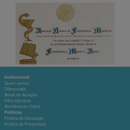
Política de uso de cookies
O site poderá enviar cookies (pequenos arquivos) de
dados armazenados em seus aparelhos quando
navega e usa sites e outros serviços on-line, que
poderão ser habilitados (e controlados) pelo USUÁRIO,
referentes ao escopo de seus dados e finalidades.
Os cookies são utilizados pela Dermobel para fazer
com que o Site funcione de forma mais eficiente e para
que possamos manter o controle de determinados
dados estatísticos que nos ajudam a melhorar os
nossos Site, além de fornecer informações que podem
eventualmente ajudar na geração de dados e na
Institucional
consequente personalização do serviço e/ou
Quem somos
publicidade. Os cookies utilizados não contêm dados de
Diferenciais
identificação pessoal, em conformidade com os
Áreas de Atuação
padrões de indústria e dos navegadores mais
Infra-estrutura
utilizados.
Atendimento Online
Política de uso de dados
Políticas
Política de Devolução
Utilizaremos suas informações para fornecer, proteger,
Política de Privacidade
corrigir e aprimorar nossos serviços, limitando-se a: