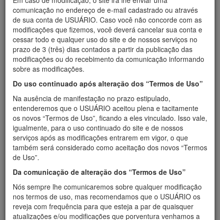
Em caso de modificação, o site irá lhe enviar uma
comunicação no endereço de e-mail cadastrado ou através
Foi responsável técnica pela Farmácia da Prefeitura de S.
de sua conta de USUÁRIO. Caso você não concorde com as
Miguel do Oeste, pela Farmácia Astral e pela Farmácia
modificações que fizemos, você deverá cancelar sua conta e
Radavelli de Iporã.
cessar todo e qualquer uso do site e de nossos serviços no
Atualmente: Farmacêutica Responsável e proprietária da
prazo de 3 (três) dias contados a partir da publicação das
Dermobel - Farmácia de Manipulação e Cosméticos
modificações ou do recebimento da comunicação informando
Data de Fundação: 01/03/89 - Autorização Especial do M.S.:
sobre as modificações.
133960 - 6
R. Almirante Tamandaré, 595.CP.: 113 CEP.: 89900-000
Do uso continuado após alteração dos “Termos de Uso”
S.M.Oeste, SC
Na ausência de manifestação no prazo estipulado,
Fones: (49) 3622-0063 e 3621-0063
entenderemos que o USUÁRIO aceitou plena e tacitamente
Professora universitária no curso de Farmácia da UNOESC
os novos “Termos de Uso”, ficando a eles vinculado. Isso vale,
campus de São Miguel do Oeste no ano de 2012.
igualmente, para o uso continuado do site e de nossos
serviços após as modificações entrarem em vigor, o que
A DERMOBEL CONQUISTOU
também será considerado como aceitação dos novos “Termos
Prêmio Talentos Empreendedor do Sebrae/SC:
A
de Uso”.
Dermobel conquistou o prêmio Talentos Empreendedor do
Da comunicação de alteração dos “Termos de Uso”
Sebrae/SC em 2006 categoria comércio e o Reconhecimento
Nacional pelo Movimento Brasil Competitivo em 2007.
Nós sempre lhe comunicaremos sobre qualquer modificação
nos termos de uso, mas recomendamos que o USUÁRIO os
reveja com frequência para que esteja a par de quaisquer
atualizações e/ou modificações que porventura venhamos a