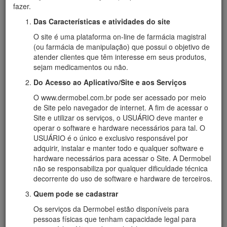
fazer.
Das Características e atividades do site
O site é uma plataforma on-line de farmácia magistral
(ou farmácia de manipulação) que possui o objetivo de
atender clientes que têm interesse em seus produtos,
sejam medicamentos ou não.
Do Acesso ao Aplicativo/Site e aos Serviços
O www.dermobel.com.br pode ser acessado por meio
de Site pelo navegador de internet. A fim de acessar o
Site e utilizar os serviços, o USUÁRIO deve manter e
operar o software e hardware necessários para tal. O
USUÁRIO é o único e exclusivo responsável por
adquirir, instalar e manter todo e qualquer software e
hardware necessários para acessar o Site. A Dermobel
não se responsabiliza por qualquer dificuldade técnica
decorrente do uso de software e hardware de terceiros.
Quem pode se cadastrar
Reconhecimento Nacional pelo Movimento Brasil
Os serviços da Dermobel estão disponíveis para
Competitivo:
A Dermobel recebeu em Brasília no ano de
pessoas físicas que tenham capacidade legal para
2007 o Reconhecimento Nacional às Micro e Pequenas