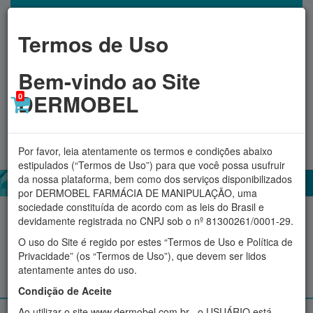
Termos de Uso
Bem-vindo ao Site
DERMOBEL
0
Toggl
MINHA CONTA
navig
Por favor, leia atentamente os termos e condições abaixo
estipulados (“Termos de Uso”) para que você possa usufruir
da nossa plataforma, bem como dos serviços disponibilizados
por DERMOBEL FARMÁCIA DE MANIPULAÇÃO, uma
sociedade constituída de acordo com as leis do Brasil e
Acessórios
Aromatizadores
Cosméticos
Fitoterápicos
devidamente registrada no CNPJ sob o nº 81300261/0001-29.
O uso do Site é regido por estes “Termos de Uso e Política de
Proteção Solar
Suplementos e produtos Naturais
Privacidade” (os “Termos de Uso”), que devem ser lidos
atentamente antes do uso.
Manipulados personalizados
Condição de Aceite
Ao utilizar o site www.dermobel.com.br , o USUÁRIO está