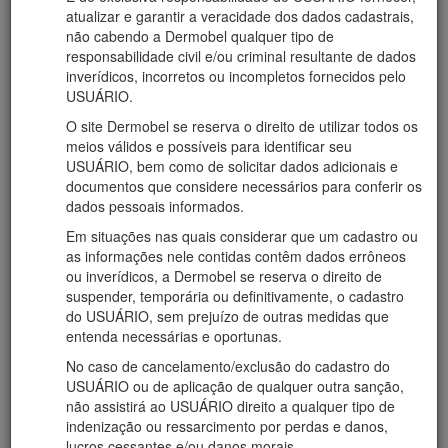
atualizar e garantir a veracidade dos dados cadastrais,
não cabendo a Dermobel qualquer tipo de
responsabilidade civil e/ou criminal resultante de dados
inverídicos, incorretos ou incompletos fornecidos pelo
USUÁRIO.
ESPECIALIZAÇÕES
O site Dermobel se reserva o direito de utilizar todos os
Título de Especialista em Manipulação Magistral pela
meios válidos e possíveis para identificar seu
Associação Nacional de Farmacêuticos Magistrais.
USUÁRIO, bem como de solicitar dados adicionais e
Pós – graduada em Farmacologia pela Universidade Federal de
documentos que considere necessários para conferir os
Lavras, MG.
dados pessoais informados.
OUTRAS ATUAÇÕES
Em situações nas quais considerar que um cadastro ou
as informações nele contidas contêm dados errôneos
Apresentou trabalho de monografia: Relação Entre os hábitos
ou inverídicos, a Dermobel se reserva o direito de
alimentares e a hipertensão dos pacientes da Secretaria
suspender, temporária ou definitivamente, o cadastro
Municipal de Saúde de S. Miguel do Oeste, SC (2003) e o artigo
do USUÁRIO, sem prejuízo de outras medidas que
do trabalho no Congresso FARMAG 2004 em S. Paulo.
entenda necessárias e oportunas.
Tem promovido campanhas de prevenção em saúde pública:
Hipertensão ( Deixe seu coração bater feliz), Obesidade,
No caso de cancelamento/exclusão do cadastro do
Câncer de pele.
USUÁRIO ou de aplicação de qualquer outra sanção,
Implantou o programa de qualidade total na DERMOBEL
não assistirá ao USUÁRIO direito a qualquer tipo de
através do Sistema de Gestão pela Qualidade Total (SIQUAT),
indenização ou ressarcimento por perdas e danos,
filiado ao Programa Gaúcho de Qualidade e Produtividade
lucros cessantes e/ou danos morais.